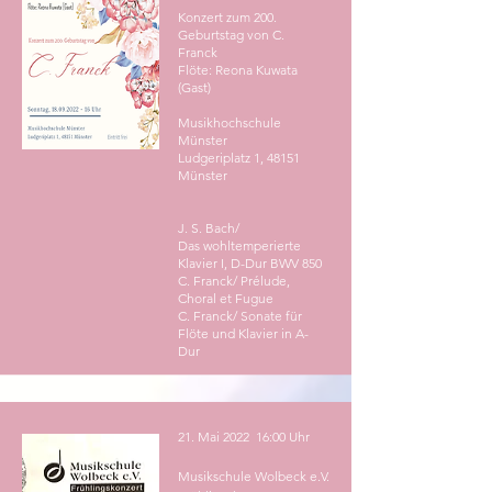
Konzert zum 200.
Geburtstag von C.
Franck
Flöte: Reona Kuwata
(Gast)
Musikhochschule
Münster
Ludgeriplatz 1, 48151
Münster
J. S. Bach/
Das
wohltemperierte
Klavier I, D-Dur BWV 850
C. Franck/ Prélude,
Choral et Fugue
C. Franck/ Sonate für
Flöte und Klavier in A-
Dur
21. Mai 2022 16:00 Uhr
Musikschule Wolbeck e.V.