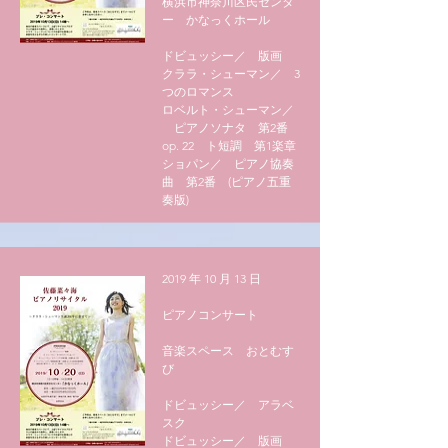
​横浜市神奈川区民センタ
ー
かなっくホール
ドビュッシー／ 版画
クララ・シューマン／ 3
つのロマンス
ロベルト・シューマン／
ピアノソナタ 第2番
op. 22 ト短調 第1楽章
​ショパン／ ピアノ協奏
曲 第2番 (ピアノ五重
奏版)
2019 年 10 月 13 日
ピアノコンサート
​音楽スペース
おとむす
び
ドビュッシー／ アラベ
スク
ドビュッシー／ 版画