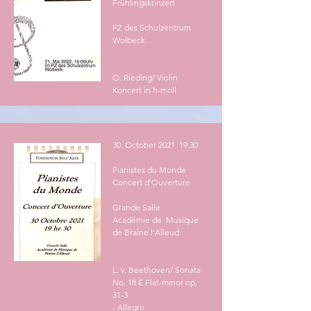
Frühlingskonzert
PZ des Schulzentrum
Wolbeck
O. Rieding/ Violin
Koncert in h-moll
30. October 2021 19:30
Pianistes du Monde
Concert d'Ouverture
Grande Salle
Académie de Musique
de Braine l'Alleud
L. v. Beethoven/ Sonata
No. 18 E Flat-minor op.
31-3
- Allegro