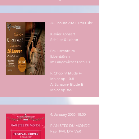
26. Januar 2020 17:00 Uhr
Klavier Konzert
Schüler & Lehrer
Pauluszentrum
Ibbenbüren
Im Langewieser Esch 130
F. Chopin/ Etude F-
Major op. 10-8
A. Scriabin/ Etude E-
Major op. 8-5
4. January 2020 18:00
PIANISTES DU MONDE
FESTIVAL D'HIVER