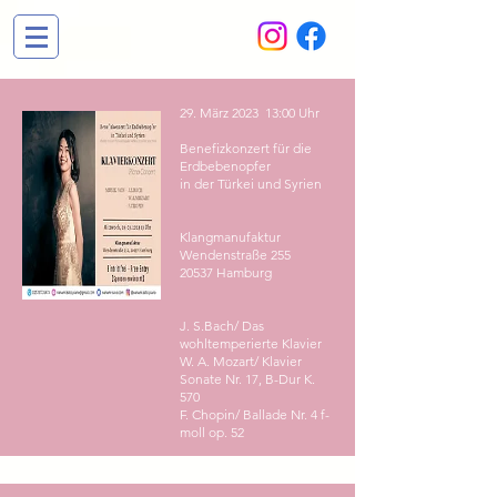
29. März 2023 13:00 Uhr
Benefizkonzert für die
Erdbebenopfer
in der Türkei und Syrien
Klangmanufaktur
Wendenstraße 255
20537 Hamburg
J. S.Bach/ Das
wohltemperierte Klavier
W. A. Mozart/ Klavier
Sonate Nr. 17, B-Dur K.
570
F. Chopin/ Ballade Nr. 4 f-
moll op. 52