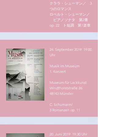
クララ・シューマン／ 3
つのロマンス
ロベルト・シューマン／
ピアノソナタ 第2番
op. 22 ト短調 第1楽章
24. September 2019 19:00
Uhr
Musik im Museum
1. Konzert
Museum für Lackkunst
Windthorststraße 26
48143 Münster
C. Schumann/
3 Romanzen op. 11
20. Juni 2019 19:30 Uhr