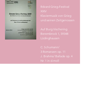
Rdvard Grieg-Festival
XXIV
Klaviermusik von Grieg
und seinen Zeitgenossen
Auf Burg Vischering
Berembrock 1, 59348
L
üdinghausen
C. Schumann/
3 Romanzen op. 11
J
. Brahms/ Ballade op. 4
Nr. 1
in d
-moll
08. Februar 2019 17:00
Uhr
Vierhändiges
Klavierkonzert
mit Erika Ott
Johanniskapelle der