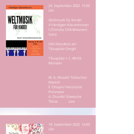
24. September 2022 15:00
Uhr
Weltmusik für Kinder
4
händigen
Klavierkonzer
t (Tomoka Ohki&Nanami
Sato)
DKV-Residenz am
Tibusplatz GmgH
Tibusplatz 1-7, 48143
Münster
W. A. Mozart/ Türkischer
Marsch
F. Chopin/ Heroische
Polonaise
A. Dvorák/ Slawische
Tänze. usw.
18. September 2022 16:00
Uhr