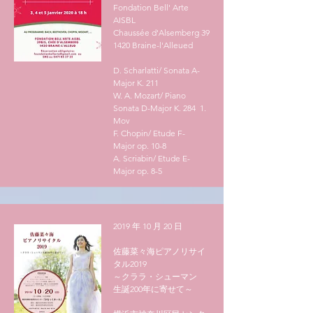
Fondation Bell' Arte
AISBL
Chaussée d'Alsemberg 39
1420 Braine-l'Alleued
D. Scharlatti/ Sonata A-
Major K. 211
W. A. Mozart/ Piano
Sonata D-Major K. 284 1.
Mov
F. Chopin/ Etude F-
Major op. 10-8
A. Scriabin/ Etude E-
Major op. 8-5
2019 年 10 月 20 日
佐藤菜々海ピアノリサイ
タル2019
​～クララ・シューマン
生誕200年に寄せて～